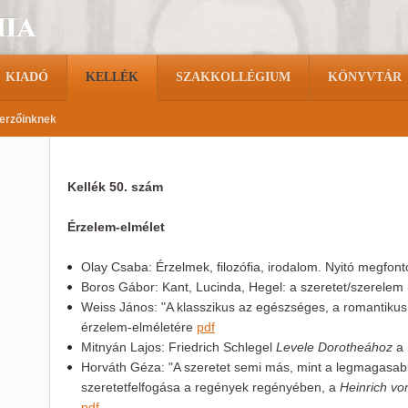
KIADÓ
KELLÉK
SZAKKOLLÉGIUM
KÖNYVTÁR
erzőinknek
Kellék 50. szám
Érzelem-elmélet
Olay Csaba: Érzelmek, filozófia, irodalom. Nyitó megfon
Boros Gábor: Kant, Lucinda, Hegel: a szeretet/szerelem 
Weiss János: "A klasszikus az egészséges, a romantikus
érzelem-elméletére
pdf
Mitnyán Lajos: Friedrich Schlegel
Levele Dorotheához
a 
Horváth Géza: "A szeretet semi más, mint a legmagasab
szeretetfelfogása a regények regényében, a
Heinrich vo
pdf