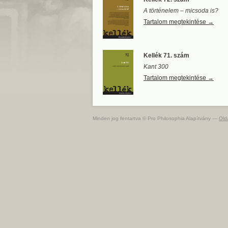
A történelem – micsoda is?
Tartalom megtekintése →
Kellék 71. szám
Kant 300
Tartalom megtekintése →
Minden jog fentartva © Pro Philosophia Alapítvány —
Old