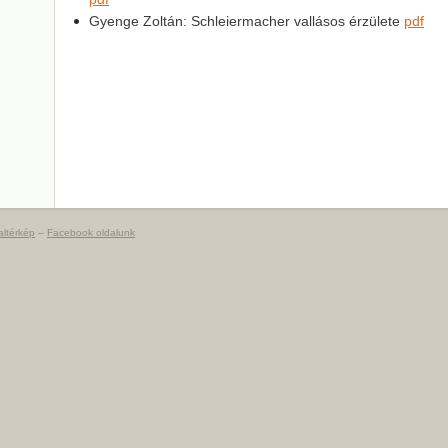
Gyenge Zoltán: Schleiermacher vallásos érzülete
pdf
altérkép
–
Facebook oldalunk