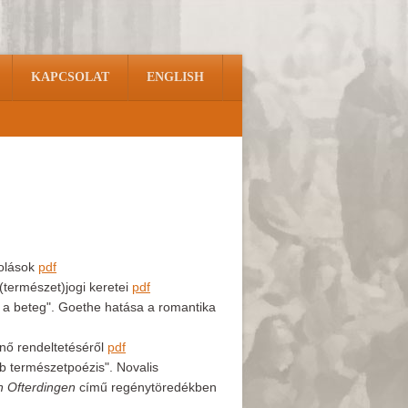
KAPCSOLAT
ENGLISH
tolások
pdf
(természet)jogi keretei
pdf
 a beteg". Goethe hatása a romantika
nő rendeltetéséről
pdf
b természetpoézis". Novalis
n Ofterdingen
című regénytöredékben