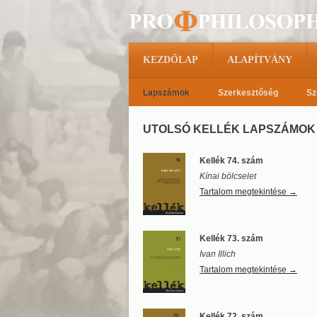
KEZDŐLAP
ALAPÍTVÁNY
Lapszámok
Szerkesztőség
Sz
UTOLSÓ KELLÉK LAPSZÁMOK
Kellék 74. szám
Kínai bölcselet
Tartalom megtekintése →
Kellék 73. szám
Ivan Illich
Tartalom megtekintése →
Kellék 72. szám