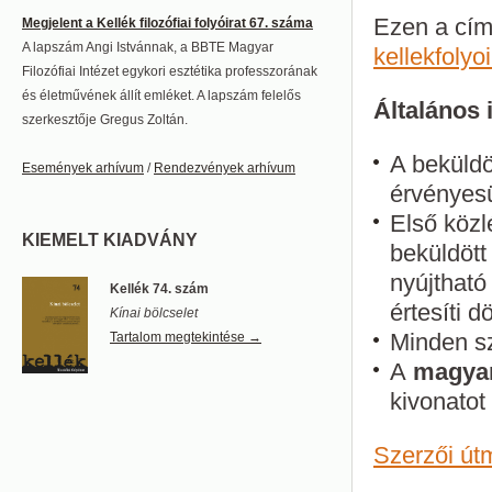
Ezen a címe
Megjelent a Kellék filozófiai folyóirat 67. száma
A lapszám Angi Istvánnak, a BBTE Magyar
kellekfoly
Filozófiai Intézet egykori esztétika professzorának
és életművének állít emléket. A lapszám felelős
Általános 
szerkesztője Gregus Zoltán.
A beküldö
Események arhívum
/
Rendezvények arhívum
érvényesü
Első közl
KIEMELT KIADVÁNY
beküldöt
nyújtható
Kellék 74. szám
értesíti d
Kínai bölcselet
Minden sz
Tartalom megtekintése →
A
magya
kivonatot
Szerz
ői út