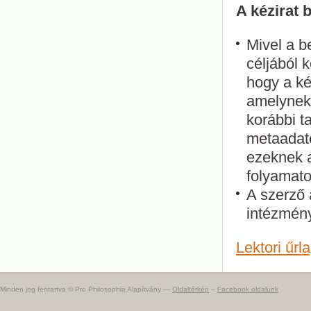
A kézirat 
Mivel a 
céljából 
hogy a ké
amelynek 
korábbi t
metaadato
ezeknek a 
folyamato
A szerző 
intézményi
Lektori űrl
Minden jog fentartva © Pro Philosophia Alapítvány —
Oldaltérkép
–
Facebook oldalunk