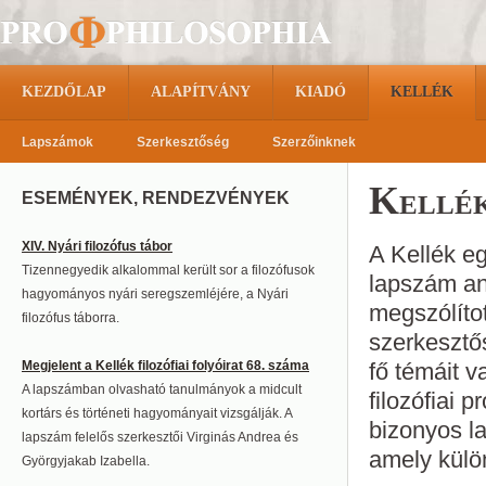
KEZDŐLAP
ALAPÍTVÁNY
KIADÓ
KELLÉK
Lapszámok
Szerkesztőség
Szerzőinknek
Kellék
ESEMÉNYEK, RENDEZVÉNYEK
XIV. Nyári filozófus tábor
A Kellék eg
Tizennegyedik alkalommal került sor a filozófusok
lapszám an
hagyományos nyári seregszemléjére, a Nyári
megszólítot
filozófus táborra.
szerkesztő
Megjelent a Kellék filozófiai folyóirat 68. száma
fő témáit 
A lapszámban olvasható tanulmányok a midcult
filozófiai 
kortárs és történeti hagyományait vizsgálják. A
bizonyos l
lapszám felelős szerkesztői Virginás Andrea és
amely külön
Györgyjakab Izabella.